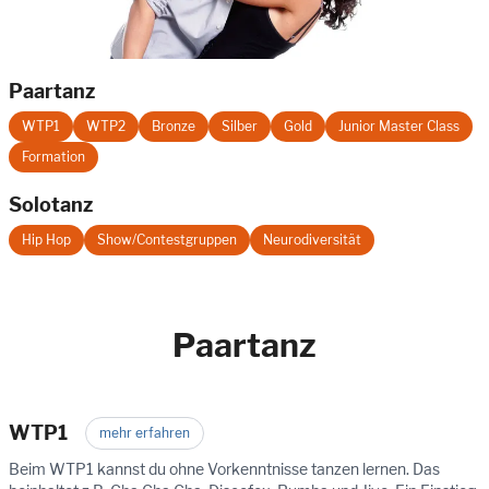
Paartanz
WTP1
WTP2
Bronze
Silber
Gold
Junior Master Class
Formation
Solotanz
Hip Hop
Show/Contestgruppen
Neurodiversität
Paartanz
WTP1
mehr erfahren
Beim WTP1 kannst du ohne Vorkenntnisse tanzen lernen. Das