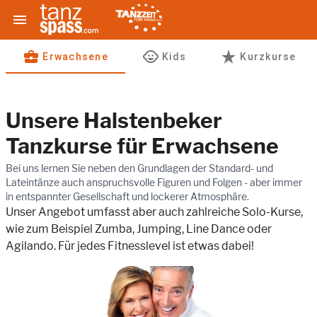

business_center
child_care
star_rate
Erwachsene
Kids
Kurzkurse
Unsere Halstenbeker
Tanzkurse für
Erwachsene
Bei uns lernen Sie neben den Grundlagen der Standard- und
Lateintänze auch anspruchsvolle Figuren und Folgen - aber immer
in entspannter Gesellschaft und lockerer Atmosphäre.
Unser Angebot umfasst aber auch zahlreiche Solo-Kurse,
wie zum Beispiel Zumba, Jumping, Line Dance oder
Agilando. Für jedes Fitnesslevel ist etwas dabei!