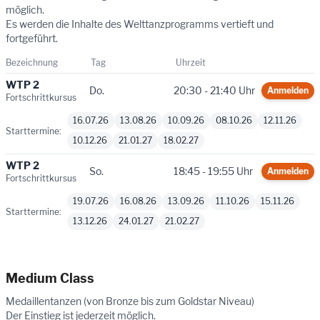
möglich.
Es werden die Inhalte des Welttanzprogramms vertieft und
fortgeführt.
Bezeichnung
Tag
Uhrzeit
WTP 2
Do.
20:30 - 21:40 Uhr
Anmelden
Fortschrittkursus
16.07.26
13.08.26
10.09.26
08.10.26
12.11.26
Starttermine:
10.12.26
21.01.27
18.02.27
WTP 2
So.
18:45 - 19:55 Uhr
Anmelden
Fortschrittkursus
19.07.26
16.08.26
13.09.26
11.10.26
15.11.26
Starttermine:
13.12.26
24.01.27
21.02.27
Medium Class
Medaillentanzen (von Bronze bis zum Goldstar Niveau)
Der Einstieg ist jederzeit möglich.