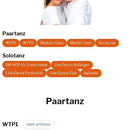
Paartanz
WTP1
WTP2
Medium Class
Master Class
Kurzkurse
Solotanz
HIP HOP für Erwachsene
Line Dance Anfänger
Line Dance Fortschritt
Line Dance Club
Agilando
Paartanz
WTP1
mehr erfahren