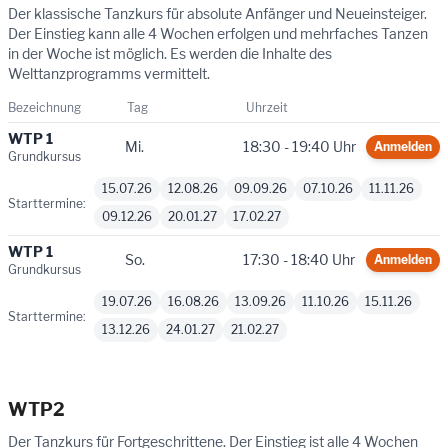
Der klassische Tanzkurs für absolute Anfänger und Neueinsteiger.
Der Einstieg kann alle 4 Wochen erfolgen und mehrfaches Tanzen
in der Woche ist möglich. Es werden die Inhalte des
Welttanzprogramms vermittelt.
Bezeichnung
Tag
Uhrzeit
WTP 1
Mi.
18:30 - 19:40 Uhr
Anmelden
Grundkursus
15.07.26
12.08.26
09.09.26
07.10.26
11.11.26
Starttermine:
09.12.26
20.01.27
17.02.27
WTP 1
So.
17:30 - 18:40 Uhr
Anmelden
Grundkursus
19.07.26
16.08.26
13.09.26
11.10.26
15.11.26
Starttermine:
13.12.26
24.01.27
21.02.27
WTP2
Der Tanzkurs für Fortgeschrittene. Der Einstieg ist alle 4 Wochen